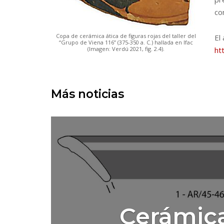
co
Copa de cerámica ática de figuras rojas del taller del
El
“Grupo de Viena 116” (375-350 a. C.) hallada en Ifac
(Imagen: Verdú 2021, fig. 2.4).
ht
Más noticias
Cerámica