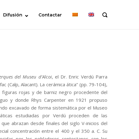
Difusión
Contactar
OPEN
SEARCH
BAR
erques del Museu d’Alcoi
, el Dr. Enric Verdú Parra
fac (Calp, Alacant). La cerámica ática” (pp. 79-104),
 figuras rojas y de barniz negro procedente del
antiguo y donde Rhys Carpenter en 1921 propuso
endo excavado de forma sistemática por el Museo
áticas estudiadas por Verdú proceden de las
que abrazan desde finales del siglo V-inicios del
pecial concentración entre el 400 y el 350 a. C. Su
lecidas por los pobladores contestanos con los