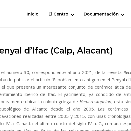
Inicio
El Centro
Documentación
nyal d’Ifac (Calp, Alacant)
 el número 30, correspondiente al año 2021, de la revista
Rec
aba de publicar el artículo “El poblamiento antiguo en el Penyal d’I
 el que presenta un interesante conjunto de cerámica ática de
entamiento ibérico de Ifac. El yacimiento, ya conocido de 
róneamente ubicar la colonia griega de
Hemeroskopeion
, está si
queológico de Alicante desde el año 2005. Las cerámicas 
cavaciones realizadas entre 2005 y 2015, con unas cronologías 
glo IV a. C. hasta el último cuarto del siglo IV a. C., con una es
esencia en Ifac es fruto de las relaciones económicas estab