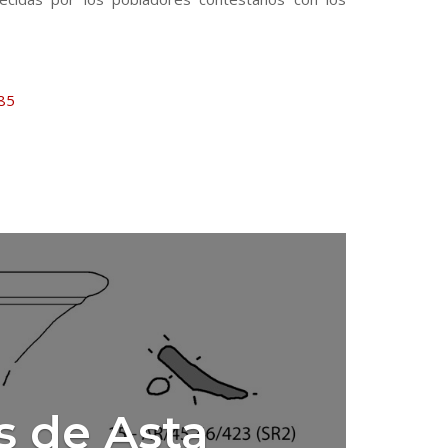
585
s de Asta