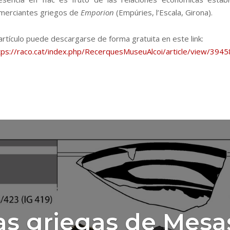
merciantes griegos de
Emporion
(Empúries, l’Escala, Girona).
 artículo puede descargarse de forma gratuita en este link:
tps://raco.cat/index.php/RecerquesMuseuAlcoi/article/view/394
s griegas de Mesa