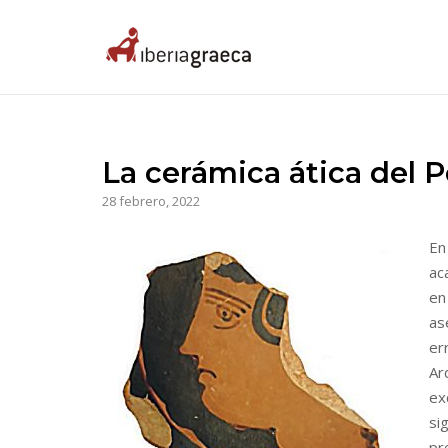
Skip
to
Home
content
La cerámica ática del Pe
28 febrero, 2022
En
ac
en
as
er
Ar
ex
si
pr