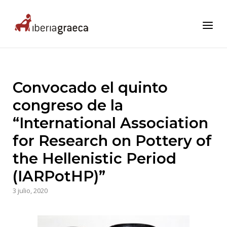
Skip
to
Home
Menu
content
Convocado el quinto
congreso de la
“International Association
for Research on Pottery of
the Hellenistic Period
(IARPotHP)”
3 julio, 2020