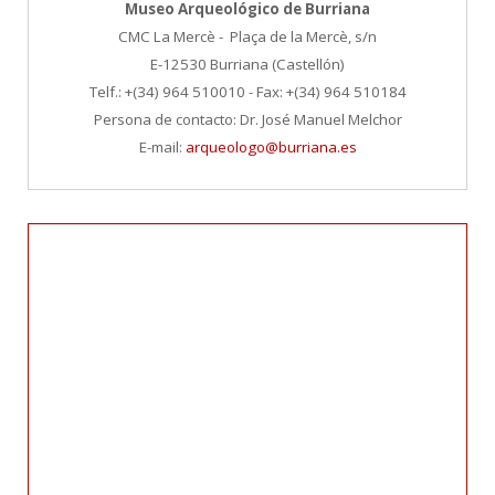
Museo Arqueológico de Burriana
CMC La Mercè -
Plaça de la Mercè, s/n
E-12530 Burriana (Castellón)
Telf.: +(34) 964 510010 -
Fax: +(34) 964 510184
Persona de contacto: Dr. José Manuel Melchor
E-mail:
arqueologo@burriana.es