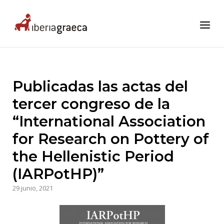
Skip
to
Home
Menu
content
Publicadas las actas del
tercer congreso de la
“International Association
for Research on Pottery of
the Hellenistic Period
(IARPotHP)”
29 junio, 2021