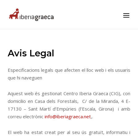
Skip
to
Home
Menu
content
Avis Legal
Especificacions legals que afecten el lloc web i els usuaris
que hi naveguen
Aquest web és gestionat Centro Iberia Graeca (CIG), con
domicilio en Casa dels Forestals, C/ de la Miranda, 4 E-
17130 – Sant Martí d’Empúries (l’Escala, Girona) i amb
correu electrònic
info@iberiagraeca.net
,.
El web ha estat creat per al seu ús gratuït, informatiu i