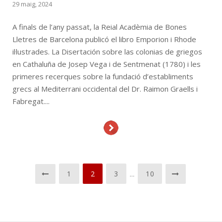
29 maig, 2024
A finals de l’any passat, la Reial Acadèmia de Bones
Lletres de Barcelona publicó el libro Emporion i Rhode
il·lustrades. La Disertación sobre las colonias de griegos
en Cathaluña de Josep Vega i de Sentmenat (1780) i les
primeres recerques sobre la fundació d’establiments
grecs al Mediterrani occidental del Dr. Raimon Graells i
Fabregat....
1
2
3
10
…
Paginació
de
les