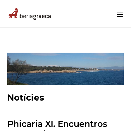
Skip
to
Home
Menu
content
Notícies
Phicaria XI. Encuentros