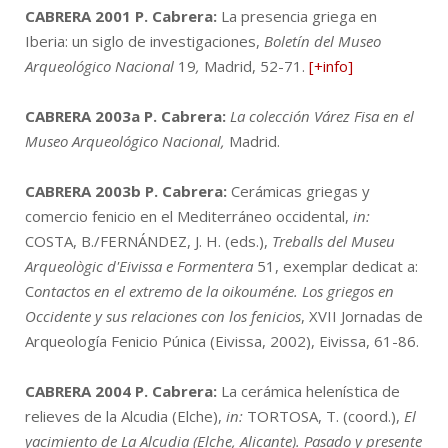
CABRERA 2001
P. Cabrera:
La presencia griega en
Iberia: un siglo de investigaciones,
Boletín del Museo
Arqueológico Nacional
19
,
Madrid, 52-71.
[+info]
CABRERA 2003a
P. Cabrera:
La colección Várez Fisa en el
Museo Arqueológico Nacional,
Madrid.
CABRERA 2003b
P. Cabrera:
Cerámicas griegas y
comercio fenicio en el Mediterráneo occidental,
in:
COSTA, B./FERNÁNDEZ, J. H. (eds.),
Treballs del Museu
Arqueològic d'Eivissa e Formentera
51, exemplar dedicat a:
C
ontactos en el extremo de la oikouméne. Los griegos en
Occidente y sus relaciones con los fenicios
, XVII Jornadas de
Arqueología Fenicio Púnica (Eivissa, 2002), Eivissa, 61-86.
CABRERA 2004
P. Cabrera:
La cerámica helenística de
relieves de la Alcudia (Elche),
in:
TORTOSA, T. (coord.),
El
yacimiento de La Alcudia (Elche, Alicante). Pasado y presente