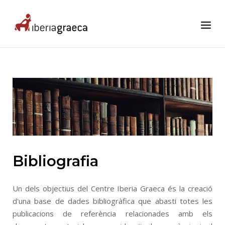
Skip
to
Home
Menu
content
Bibliografia
Un dels objectius del Centre Iberia Graeca és la creació
d'una base de dades bibliogràfica que abasti totes les
publicacions de referència relacionades amb els