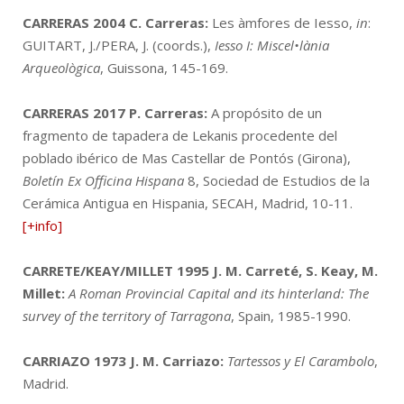
CARRERAS 2004
C. Carreras:
Les àmfores de Iesso,
in
:
GUITART, J./PERA, J. (coords.),
Iesso I: Miscel•lània
Arqueològica
, Guissona, 145-169.
CARRERAS 2017
P. Carreras:
A propósito de un
fragmento de tapadera de Lekanis procedente del
poblado ibérico de Mas Castellar de Pontós (Girona),
Boletín Ex Officina Hispana
8, Sociedad de Estudios de la
Cerámica Antigua en Hispania, SECAH, Madrid, 10-11.
[+info]
CARRETE/KEAY/MILLET 1995
J. M. Carreté, S. Keay, M.
Millet:
A Roman Provincial Capital and its hinterland: The
survey of the territory of Tarragona
, Spain, 1985-1990.
CARRIAZO 1973
J. M. Carriazo:
Tartessos y El Carambolo
,
Madrid.