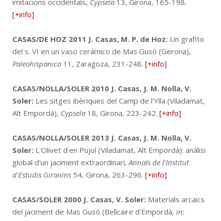
imitacions occidentals,
Cypsela
13, Girona, 165-198.
[+info]
CASAS/DE HOZ 2011
J. Casas, M. P. de Hoz:
Un grafito
del s. VI en un vaso cerámico de Mas Gusó (Gerona),
Paleohispanica
11, Zaragoza, 231-248.
[+info]
CASAS/NOLLA/SOLER 2010
J. Casas, J. M. Nolla, V.
Soler:
Les sitges ibèriques del Camp de l'Ylla (Viladamat,
Alt Empordà),
Cypsela
18, Girona, 223-242.
[+info]
CASAS/NOLLA/SOLER 2013
J. Casas, J. M. Nolla, V.
Soler:
L'Olivet d'en Pujol (Viladamat, Alt Empordà): anàlisi
global d'un jaciment extraordinari,
Annals de l'Institut
d'Estudis Gironins
54, Girona, 263-296.
[+info]
CASAS/SOLER 2000
J. Casas, V. Soler:
Materials arcaics
del jaciment de Mas Gusó (Bellcaire d'Empordà,
in: