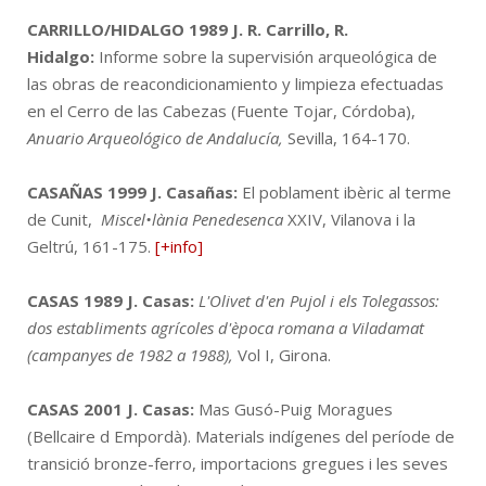
CARRILLO/HIDALGO 1989
J. R. Carrillo, R.
Hidalgo:
Informe sobre la supervisión arqueológica de
las obras de reacondicionamiento y limpieza efectuadas
en el Cerro de las Cabezas (Fuente Tojar, Córdoba),
Anuario Arqueológico de Andalucía,
Sevilla, 164-170.
CASAÑAS 1999
J. Casañas:
El poblament ibèric al terme
de Cunit,
Miscel•lània Penedesenca
XXIV, Vilanova i la
Geltrú, 161-175.
[+info]
CASAS 1989
J. Casas:
L'Olivet d'en Pujol i els Tolegassos:
dos establiments agrícoles d'època romana a Viladamat
(campanyes de 1982 a 1988),
Vol I, Girona.
CASAS 2001
J. Casas:
Mas Gusó-Puig Moragues
(Bellcaire d Empordà). Materials indígenes del període de
transició bronze-ferro, importacions gregues i les seves