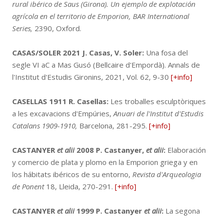
rural ibérico de Saus (Girona). Un ejemplo de explotación
agrícola en el territorio de Emporion, BAR International
Series,
2390, Oxford.
CASAS/SOLER 2021
J. Casas, V. Soler:
Una fosa del
segle VI aC a Mas Gusó (Bellcaire d'Empordà). Annals de
l'Institut d'Estudis Gironins, 2021, Vol. 62, 9-30
[+info]
CASELLAS 1911
R. Casellas:
Les troballes esculptòriques
a les excavacions d'Empúries,
Anuari de l'Institut d'Estudis
Catalans 1909-1910,
Barcelona, 281-295.
[+info]
CASTANYER
et alii
2008
P. Castanyer,
et alii
:
Elaboración
y comercio de plata y plomo en la Emporion griega y en
los hábitats ibéricos de su entorno,
Revista d'Arqueologia
de Ponent
18, Lleida, 270-291.
[+info]
CASTANYER
et alii
1999
P. Castanyer
et alii
:
La segona