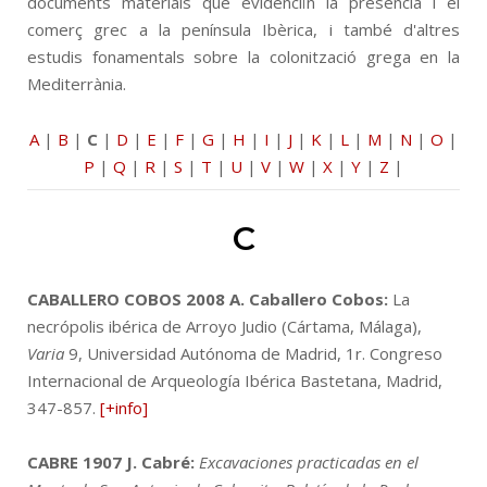
documents materials que evidenciïn la presència i el
comerç grec a la península Ibèrica, i també d'altres
estudis fonamentals sobre la colonització grega en la
Mediterrània.
A
|
B
|
C
|
D
|
E
|
F
|
G
|
H
|
I
|
J
|
K
|
L
|
M
|
N
|
O
|
P
|
Q
|
R
|
S
|
T
|
U
|
V
|
W
|
X
|
Y
|
Z
|
C
CABALLERO COBOS 2008
A. Caballero Cobos:
La
necrópolis ibérica de Arroyo Judio (Cártama, Málaga),
Varia
9, Universidad Autónoma de Madrid, 1r. Congreso
Internacional de Arqueología Ibérica Bastetana, Madrid,
347-857.
[+info]
CABRE 1907
J. Cabré:
Excavaciones practicadas en el