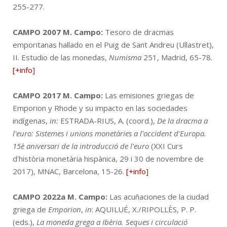
255-277.
CAMPO 2007
M. Campo:
Tesoro de dracmas
emporitanas hallado en el Puig de Sant Andreu (Ullastret),
II. Estudio de las monedas,
Numisma
251, Madrid, 65-78.
[+info]
CAMPO 2017
M. Campo:
Las emisiones griegas de
Emporion y Rhode y su impacto en las sociedades
indígenas,
in:
ESTRADA-RIUS, A. (coord.),
De la dracma a
l'euro: Sistemes i unions monetàries a l'occident d'Europa.
15è aniversari de la introducció de l'euro
(XXI Curs
d'història monetària hispànica, 29 i 30 de novembre de
2017), MNAC, Barcelona, 15-26.
[+info]
CAMPO 2022a
M. Campo:
Las acuñaciones de la ciudad
griega de
Emporion
,
in
: AQUILUÉ, X./RIPOLLÈS, P. P.
(eds.),
La moneda grega a Ibèria. Seques i circulació