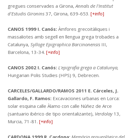
gregues conservades a Girona,
Annals de l'Institut
d'Estudis Gironins
37, Girona, 639-653.
[+info]
CANOS 1999
I. Canós:
Àmfores grecoitàliques i
massaliotes amb segell en llengua grega trobades a
Catalunya,
Sylloge Epigraphica Barcinonensis
III,
Barcelona, 13-34.
[+info]
CANOS 2002
I. Canós:
L'epigrafia grega a Catalunya,
Hungarian Polis Studies (HPS) 9, Debrecen.
CARCELES/GALLARDO/RAMOS 2011
E. Cárceles, J.
Gallardo, F. Ramos:
Excavaciones urbanas en Lorca:
solar esquina calle Àlamo con calle Núñez de Arce
(santuario ibérico de tipo orientalizante),
Verdolay
13,
Murcia, 71-81.
[+info]
CARDONA 1999
R. Cardona:
Memòria arqueològica del