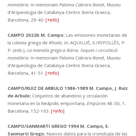
monetària
. In memoriam
Paloma Cabrera Bonet
, Museu
d'Arqueologia de Catalunya-Centre Iberia Graeca,
Barcelona, 29-40.
[+info]
CAMPO 2022b
M. Campo:
Las emisiones monetarias de
la colonia griega de
Rhode
,
in
: AQUILUÉ, X./RIPOLLÈS, P.
P. (eds.),
La moneda grega a Ibèria. Seques i circulació
monetària
. In memoriam
Paloma Cabrera Bonet
, Museu
d'Arqueologia de Catalunya-Centre Iberia Graeca,
Barcelona, 41-51.
[+info]
CAMPO/RUIZ DE ARBULO 1986-1989
M. Campo, J. Ruiz
de Arbulo:
Conjuntos de abandono y circulación
monetaria en la Neápolis emporitana,
Empúries
48-50, 1,
Barcelona, 152-163.
[+info]
CAMPO/SANMARTI GREGO 1994
M. Campo, E.
Sanmartí Grego:
Nuevos datos para la cronología de las