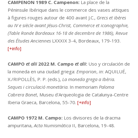
CAMPENON 1989
C. Campenon:
La place de la
Péninsule Ibérique dans le commerce des vases attiques
à figures rouges autour de 400 avant J.C.,
Grecs et ibères
au IV e siècle avant Jésus-Christ, Commerce et iconographie,
(Table Ronde Bordeaux 16-18 de decembre de 1986), Revue
des Études Anciennes
LXXXIX 3-4, Bordeaux, 179-193.
[+info]
CAMPO
et alii
2022
M. Campo
et alii
:
Uso y circulación de
la moneda en una ciudad griega:
Emporion
,
in
: AQUILUÉ,
X./RIPOLLÈS, P. P. (eds.),
La moneda grega a Ibèria.
Seques i circulació monetària
. In memoriam
Paloma
Cabrera Bonet
, Museu d'Arqueologia de Catalunya-Centre
Iberia Graeca, Barcelona, 55-70.
[+info]
CAMPO 1972
M. Campo:
Los divisores de la dracma
ampuritana,
Acta Numismàtica
II, Barcelona, 19-48.