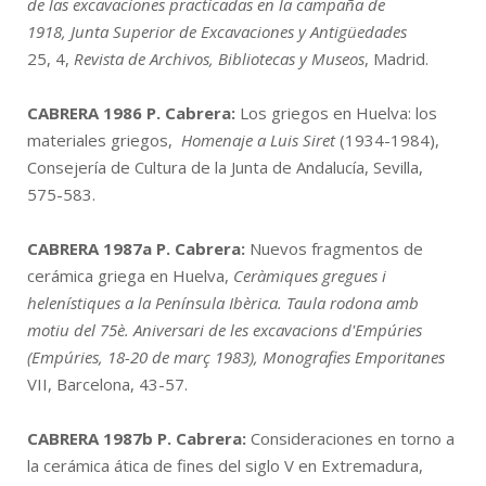
de las excavaciones practicadas en la campaña de
1918, Junta Superior de Excavaciones y Antigüedades
25, 4,
Revista de Archivos, Bibliotecas y Museos
, Madrid.
CABRERA 1986
P. Cabrera:
Los griegos en Huelva: los
materiales griegos,
Homenaje a Luis Siret
(1934-1984),
Consejería de Cultura de la Junta de Andalucía, Sevilla,
575-583.
CABRERA 1987a
P. Cabrera:
Nuevos fragmentos de
cerámica griega en Huelva,
Ceràmiques gregues i
helenístiques a la Península Ibèrica. Taula rodona amb
motiu del 75è. Aniversari de les excavacions d'Empúries
(Empúries, 18-20 de març 1983), Monografies Emporitanes
VII, Barcelona, 43-57.
CABRERA 1987b
P. Cabrera:
Consideraciones en torno a
la cerámica ática de fines del siglo V en Extremadura,