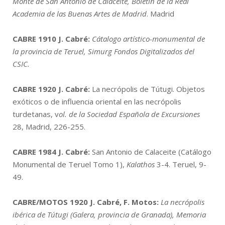
Monte de San Antonio de Calaceite,
Boletín de la Real
Academia de las Buenas Artes de Madrid
. Madrid
CABRE 1910
J. Cabré:
Cátalogo artístico-monumental de
la provincia de Teruel, Simurg Fondos Digitalizados del
CSIC.
CABRE 1920
J. Cabré:
La necrópolis de Tútugi. Objetos
exóticos o de influencia oriental en las necrópolis
turdetanas, v
ol. de la Sociedad Española de Excursiones
28, Madrid, 226-255.
CABRE 1984
J. Cabré:
San Antonio de Calaceite (Catálogo
Monumental de Teruel Tomo 1),
Kalathos
3-4. Teruel, 9-
49.
CABRE/MOTOS 1920
J. Cabré, F. Motos:
La necrópolis
ibérica de Tútugi (Galera, provincia de Granada),
Memoria