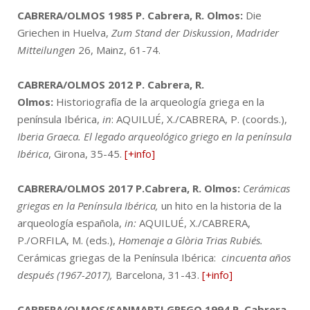
CABRERA/OLMOS 1985
P. Cabrera, R. Olmos:
Die
Griechen in Huelva,
Zum Stand der Diskussion
,
Madrider
Mitteilungen
26, Mainz, 61-74.
CABRERA/OLMOS 2012
P. Cabrera, R.
Olmos:
Historiografía de la arqueología griega en la
península Ibérica,
in
: AQUILUÉ, X./CABRERA, P. (coords.),
Iberia Graeca. El legado arqueológico griego en la península
Ibérica
, Girona, 35-45.
[+info]
CABRERA/OLMOS 2017
P.Cabrera, R. Olmos:
Cerámicas
griegas en la Península Ibérica
,
un hito en la historia de la
arqueología española,
in:
AQUILUÉ, X./CABRERA,
P./ORFILA, M. (eds.),
Homenaje a Glòria Trias Rubiés.
Cerámicas griegas de la Península Ibérica:
cincuenta años
después (1967-2017),
Barcelona, 31-43.
[+info]
CABRERA/OLMOS/SANMARTI GREGO 1994
P. Cabrera,