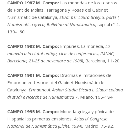
CAMPO 1987
M. Campo:
Las monedas de los tesoros
de Pont de Molins, Tarragona y Rosas del Gabinet
Numismàtic de Catalunya,
Studi per Laura Breglia, parte I,
Numismatica greca, Bolletino di Numismatica
, sup. al nº 4,
139-160.
CAMPO 1988
M. Campo:
Empúries. La moneda,
La
moneda a la ciutat antiga, cicle de conferències, (MNAC,
Barcelona, 21-25 de novembre de 1988)
, Barcelona, 11-20.
CAMPO 1991
M. Campo:
Dracmas e imitaciones de
Emporion en tesoros del Gabinet Numismàtic de
Catalunya,
Ermanno A
.
Arslan Studia Dicata I. Glaux: collana
di studi e ricerche de Numismatica
7, Milano, 165-184.
CAMPO 1995
M. Campo:
Moneda griega y púnica de
Hispania las primeras emisiones,
Actas IX Congreso
Nacional de Numismática (Elche, 1994)
, Madrid, 75-92.