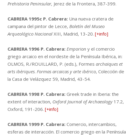
Prehistoria Peninsular,
Jerez de la Frontera, 387-399.
CABRERA 1995c
P. Cabrera:
Una nueva cratera de
campana del pintor de Lecce,
Boletín del Museo
Arqueológico Nacional
XIII, Madrid, 13-20.
[+info]
CABRERA 1996
P. Cabrera:
Emporion
y el comercio
griego arcaico en el nordeste de la Península Ibérica, in:
OLMOS, R./ROUILLARD, P. (eds.), Formes
archaïques et
arts ibèriques
.
Formas arcaicas y arte ibérico
, Colección de
la Casa de Velázquez 59, Madrid, 43-54.
CABRERA 1998
P. Cabrera:
Greek trade in Iberia: the
extent of interaction,
Oxford Journal of Archaeology
17.2,
Oxford, 191-206.
[+info]
CABRERA 1999
P. Cabrera:
Comercio, intercambios,
esferas de interacción. El comercio griego en la Península