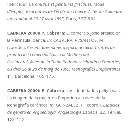
Ibérica,
in
:
Céramique et peintures grecques. Mode
d'emploi, Rencontres de l'École du Louvre, Actes du Colloque
International 26-27 avril 1995,
Paris, 357-364.
CABRERA 2000a
P. Cabrera:
El comercio jonio arcaico en
la Península Ibérica,
in:
CABRERA, P./SANTOS, M.
(coords.),
Ceràmiques jònies d'època arcaica. Centres de
producció i comercialització al Mediterrani
Occidental,
Actes de la Taula Rodona celebrada a Empúries,
els dies 26 al 28 de maig de 1999,
Monografies Emporitanes
11
,
Barcelona, 165-175.
CABRERA 2000b
P. Cabrera:
Las identidades peligrosas.
La imagen de la mujer en Emporion a través de la
iconografía cerámica,
in:
GONZÁLEZ, P. (coord.),
Espacios
de género en Arqueología,
Arqueología Espacial 22, Teruel,
123-142.