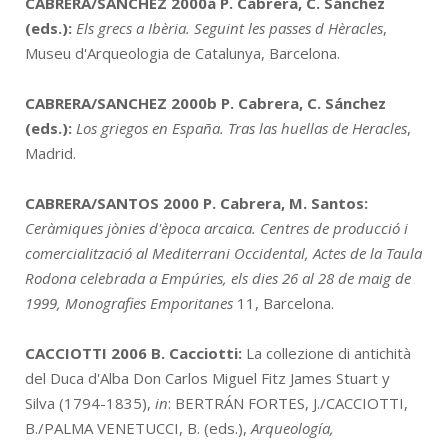
CABRERA/SANCHEZ 2000a
P. Cabrera, C. Sánchez
(eds.):
Els grecs a Ibèria. Seguint les passes d Hèracles
,
Museu d'Arqueologia de Catalunya, Barcelona.
CABRERA/SANCHEZ 2000b
P. Cabrera, C. Sánchez
(eds.):
Los griegos en España. Tras las huellas de Heracles
,
Madrid.
CABRERA/SANTOS 2000
P. Cabrera, M. Santos:
Ceràmiques jònies d'època arcaica. Centres de producció i
comercialització al Mediterrani Occidental,
Actes de la Taula
Rodona celebrada a Empúries, els dies 26 al 28 de maig de
1999,
Monografies Emporitanes
11, Barcelona.
CACCIOTTI 2006
B. Cacciotti:
La collezione di antichità
del Duca d'Alba Don Carlos Miguel Fitz James Stuart y
Silva (1794-1835),
in
: BERTRÁN FORTES, J./CACCIOTTI,
B./PALMA VENETUCCI, B. (eds.),
Arqueología,