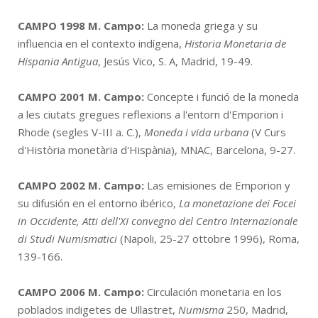
CAMPO 1998
M. Campo:
La moneda griega y su
influencia en el contexto indígena,
Historia Monetaria de
Hispania Antigua
, Jesús Vico, S. A, Madrid, 19-49.
CAMPO 2001
M. Campo:
Concepte i funció de la moneda
a les ciutats gregues reflexions a l'entorn d'Emporion i
Rhode (segles V-III a. C.),
Moneda i vida urbana
(V Curs
d'Història monetària d'Hispània), MNAC, Barcelona, 9-27.
CAMPO 2002
M. Campo:
Las emisiones de Emporion y
su difusión en el entorno ibérico,
La monetazione dei Focei
in Occidente, Atti dell'XI convegno del Centro Internazionale
di Studi Numismatici
(Napoli, 25-27 ottobre 1996), Roma,
139-166.
CAMPO 2006
M. Campo:
Circulación monetaria en los
poblados indigetes de Ullastret,
Numisma
250, Madrid,