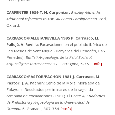
CARPENTER 1989
T. H. Carpenter:
Beazley Addenda.
Additional references to ABV, ARV2 and Paralipomena
, 2ed.,
Oxford.
CARRASCO/PALLEJA/REVILLA 1995
P. Carrasco, Ll.
Pallejà, V. Revilla:
Excavaciones en el poblado ibérico de
Les Masies de Sant Miquel (Banyeres del Penedès, Baix
Penedès),
Butlletí Arqueològic
de la
Reial Societat
Arqueològica Tarraconense
17, Tarragona, 5-35.
[+info]
CARRASCO/PASTOR/PACHON 1981
J. Carrasco, M.
Pastor, J. A. Pachón:
Cerro de la Mora, Moraleda de
Zafayona. Resultados preliminares de la segunda
campaña de excavaciones (1981). El Corte 4,
Cuadernos
de Prehistoria y Arqueología de la Universidad de
Granada
6, Granada, 307-354.
[+info]