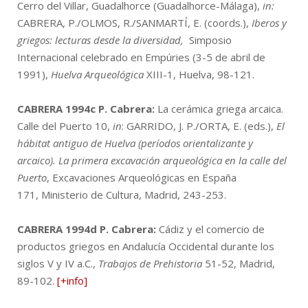
Cerro del Villar, Guadalhorce (Guadalhorce-Málaga),
in:
CABRERA, P./OLMOS, R./SANMARTÍ, E. (coords.),
Iberos y
griegos: lecturas desde la diversidad,
Simposio
Internacional celebrado en Empúries (3-5 de abril de
1991),
Huelva Arqueológica
XIII-1, Huelva, 98-121.
CABRERA 1994c
P. Cabrera:
La cerámica griega arcaica.
Calle del Puerto 10,
in
: GARRIDO, J. P./ORTA, E. (eds.),
El
hábitat antiguo de Huelva (períodos orientalizante y
arcaico). La primera excavación arqueológica en la calle del
Puerto
, Excavaciones Arqueológicas en España
171, Ministerio de Cultura, Madrid, 243-253.
CABRERA 1994d
P. Cabrera:
Cádiz y el comercio de
productos griegos en Andalucía Occidental durante los
siglos V y IV a.C.,
Trabajos de Prehistoria
51-52, Madrid,
89-102.
[+info]