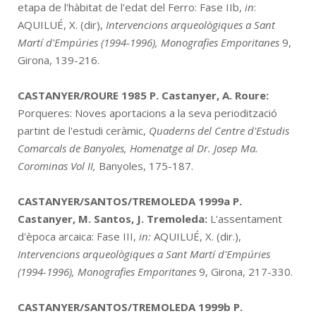
etapa de l'hàbitat de l'edat del Ferro: Fase IIb,
in
:
AQUILUÉ, X. (dir),
Intervencions arqueològiques a Sant
Martí d'Empúries (1994-1996), Monografies Emporitanes
9,
Girona, 139-216.
CASTANYER/ROURE 1985
P. Castanyer, A. Roure:
Porqueres: Noves aportacions a la seva periodització
partint de l'estudi ceràmic,
Quaderns del Centre d'Estudis
Comarcals de Banyoles, Homenatge al Dr. Josep Ma.
Corominas Vol II
,
Banyoles, 175-187.
CASTANYER/SANTOS/TREMOLEDA 1999a
P.
Castanyer, M. Santos, J. Tremoleda:
L'assentament
d'època arcaica: Fase III,
in:
AQUILUÉ, X. (dir.),
Intervencions arqueològiques a Sant Martí d'Empúries
(1994-1996), Monografies Emporitanes
9, Girona, 217-330.
CASTANYER/SANTOS/TREMOLEDA 1999b
P.