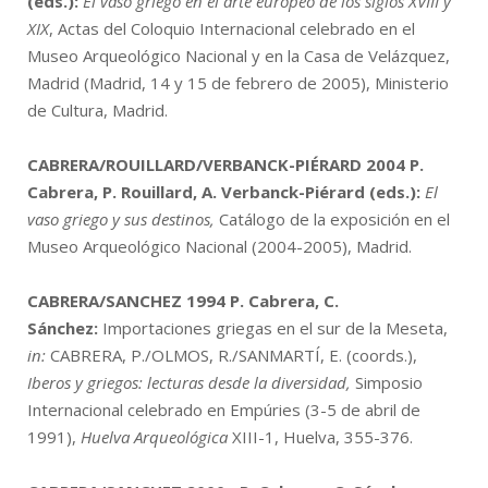
(eds.):
El vaso griego en el arte europeo de los siglos XVIII y
XIX
, Actas del Coloquio Internacional celebrado en el
Museo Arqueológico Nacional y en la Casa de Velázquez,
Madrid (Madrid, 14 y 15 de febrero de 2005), Ministerio
de Cultura, Madrid.
CABRERA/ROUILLARD/VERBANCK-PIÉRARD 2004
P.
Cabrera, P. Rouillard, A. Verbanck-Piérard (eds.):
El
vaso griego y sus destinos,
Catálogo de la exposición en el
Museo Arqueológico Nacional (2004-2005), Madrid.
CABRERA/SANCHEZ 1994
P. Cabrera, C.
Sánchez:
Importaciones griegas en el sur de la Meseta,
in:
CABRERA, P./OLMOS, R./SANMARTÍ, E. (coords.),
Iberos y griegos: lecturas desde la diversidad,
Simposio
Internacional celebrado en Empúries (3-5 de abril de
1991),
Huelva Arqueológica
XIII-1, Huelva, 355-376.