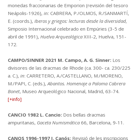
monedas fraccionarias de Emporion (revisión del tesoro
Neápolis-1926),
in:
CABRERA, P./OLMOS, R./SANMARTÍ,
E. (coords.),
Iberos y griegos: lecturas desde la diversidad,
Simposio Internacional celebrado en Empúries (3-5 de
abril de 1991),
Huelva Arqueológica
XIII-2, Huelva, 151-
172.
CAMPO/SINNER 2021
M. Campo, A. G. Sinner:
Los
divisores de las dracmas de Rhode (ca. 300- ca. 230/225
a. C.),
in
: CARRETERO, A./CASTELLANO, M./MORENO,
M./PAPI, C. (eds.),
Abantos. Homenaje a Paloma Cabrera
Bonet
, Museo Arqueológico Nacional, Madrid, 63-74.
[+info]
CANCIO 1982
L. Cancio:
Dos bellas dracmas
ampuritanas,
Gaceta Numismática
66, Barcelona, 9-11.
CANOS 1996-1997
I. Canós:
Revisió de les inscripcions