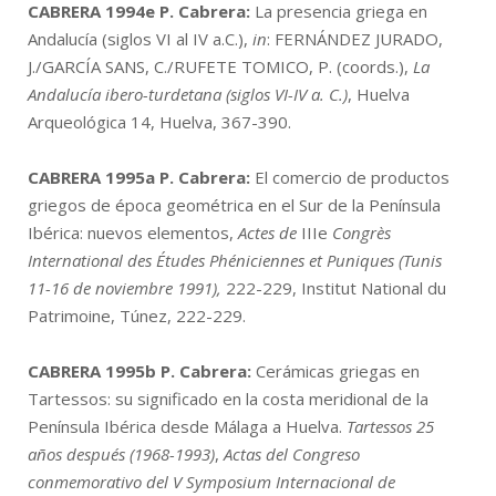
CABRERA 1994e
P. Cabrera:
La presencia griega en
Andalucía (siglos VI al IV a.C.),
in
: FERNÁNDEZ JURADO,
J./GARCÍA SANS, C./RUFETE TOMICO, P. (coords.),
La
Andalucía ibero-turdetana (siglos VI-IV a. C.)
, Huelva
Arqueológica 14, Huelva, 367-390.
CABRERA 1995a
P. Cabrera:
El comercio de productos
griegos de época geométrica en el Sur de la Península
Ibérica: nuevos elementos,
Actes de
IIIe
Congrès
International des Études Phéniciennes et Puniques (Tunis
11-16 de noviembre 1991),
222-229, Institut National du
Patrimoine, Túnez, 222-229.
CABRERA 1995b
P. Cabrera:
Cerámicas griegas en
Tartessos: su significado en la costa meridional de la
Península Ibérica desde Málaga a Huelva.
Tartessos 25
años después (1968-1993)
,
Actas del Congreso
conmemorativo del V Symposium Internacional de