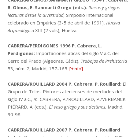
R. Olmos, E. Sanmartí Grego (eds.):
Iberos y griegos:
lecturas desde la diversidad,
Simposio Internacional
celebrado en Empúries (3-5 de abril de 1991),
Huelva
Arqueológica
XIII (2 vols), Huelva.
CABRERA/PERDIGONES 1996
P. Cabrera, L.
Perdigones:
Importaciones áticas del siglo V a.C. del
Cerro del Prado (Algeciras, Cádiz),
Trabajos de Prehistoria
53, núm. 2, Madrid, 157-165.
[+info]
CABRERA/ROUILLARD 2004
P. Cabrera, P. Rouillard:
El
Grupo de Telos. Pintores atenienses de mediados del
siglo IV a.C.,
in
: CABRERA, P./ROUILLARD, P./VERBANCK-
PIÉRARD, A. (eds.),
El vaso griego y sus destinos
, Madrid,
90-98.
CABRERA/ROUILLARD 2007
P. Cabrera, P. Rouillard