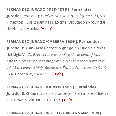
FERNANDEZ JURADO 1988-1989
J. Fernández
Jurado:
Tartessos y Huelva
,
Huelva Arqueológica
X-XI, Vol.
1 (textos), Vol. 2 (láminas), Excma. Diputación Provincial
de Huelva, Huelva.
[+info]
FERNANDEZ JURADO/CABRERA 1989
J. Fernández
Jurado, P. Cabrera:
Comercio griego en Huelva a fines
del siglo V aC.,
Grecs et ibéres au IV e siècle avant Jésus-
Christ. Commerce et iconographie (Table Ronde Bordeaux
16-18 decenvre 1986), Revue des Études Anciennes
LXXXIX
3-4, Bordeaux, 149-159.
[+info]
FERNANDEZ JURADO/OLMOS 1985
J. Fernández
Jurado, R. Olmos:
Una inscripción jonia arcaica en Huelva,
Lucentum
4, Alicante, 107-113.
[+info]
FERNANDEZ JURADO/RUFETE/GARCIA SANZ 1994
J.