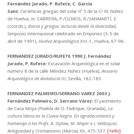
Fernández Jurado, P. Rufete, C. García
Sanz:
Cerámicas griegas del solar nº 5 de la C/ M. Núñez
de Huelva,
in:
CABRERA, P./OLMOS, R./SANMARTÍ, E.
(coords.),
Iberos y griegos: lecturas desde la diversidad,
Simposio Internacional celebrado en Empúries (3-5 de
abril de 1991),
Huelva Arqueológica
XIII-1, Huelva, 67-96.
FERNANDEZ JURADO/RUFETE 1990
J. Fernández
Jurado, P. Rufete:
Excavación Arqueológica en el solar
número 8 de la calle Méndez Núñez (Huelva),
Anuario
Arqueológico de Andalucía
III, Sevilla, 182-183.
FERNANDEZ PALMEIRO/SERRANO VAREZ 2003
J.
Fernández Palmeiro, D. Serrano Vàrez:
El yacimiento
de Casa Moya (Puebla de D. Fadrique, Granada),
La
cultura latina en la Cueva Negra. En agradecimiento y
homenaje a los Profs. A. Stylow, M. Mayer e I. Velázquez,
Antigüedad y Cristianismo (Murcia) XX, 475-537.
[+info]