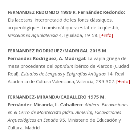
FERNANDEZ REDONDO 1989
R. Fernández Redondo:
Els lacetans: interpretació de les fonts clàssiques,
arqueològiques i numismàtiques: estat de la qüestió,
Miscelanea Aqualatensia
4, Igualada, 19-58.
[+info]
FERNANDEZ RODRIGUEZ/MADRIGAL 2015
M.
Fernández Rodríguez, A. Madrigal:
La vajilla griega de
mesa procedente del
oppidum
ibérico de Alarcos (Ciudad
Real),
Estudios de Lenguas y Epigrafías Antiguas
14, Real
Academia de Cultura Valenciana, Valencia, 239-307.
[+info]
FERNANDEZ-MIRANDA/CABALLERO 1975
M.
Fernández-Miranda, L. Caballero:
Abdera. Excavaciones
en el Cerro de Montecristo (Adra, Almería)
,
Excavaciones
Arqueológicas en España
95, Ministerio de Educación y
Cultura, Madrid.