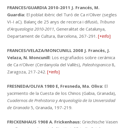
FRANCES/GUARDIA 2010-2011
J. Francés, M.
Guardia:
El poblat ibèric del Turó de Ca n'Oliver (segles
VI-I aC). Balanç de 25 anys de recerca i difusió,
Tribuna
d'Arqueologia 2010-2011
, Generalitat de Catalunya,
Departament de Cultura, Barcelona, 267-291.
[+info]
FRANCES/VELAZA/MONCUNILL 2008
J. Francès, J.
Velaza, N. Moncunill:
Los esgrafiados sobre cerámica
de Ca n'Oliver (Cerdanyola del Vallès),
Paleohispanica
8,
Zaragoza, 217-242.
[+info]
FRESNEDA/OLIVA 1980
E, Fresneda, Ma. Oliva:
El
yacimiento de la Cuesta de los Chinos (Gabia, Granada),
Cuadernos de Prehistoria y Arqueología de la Universidad
de Granada
5, Granada, 197-219.
FRICKENHAUS 1908
A. Frickenhaus:
Griechische Vasen