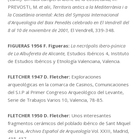
PREVOSTI, M.
et alii
,
Territoris antics a la Mediterrània i a
la Cossetània oriental: Actes del Symposi Internacional
d'Arqueologia del Baix Penedès celebrado en El Vendrell del
8 al 10 de noviembre de 2001,
El Vendrell, 339-348.
FIGUERAS 1956
F. Figueras:
La necrópolis ibero-púnica
de La Albufereta de Alicante,
Estudios Ibéricos 4, Instituto
de Estudios Ibéricos y Etnología Valenciana, Valencia.
FLETCHER 1947
D. Fletcher:
Exploraciones
arqueológicas en la comarca de Casinos, Comunicaciones
del S.I.P al Primer Congreso Arqueológico del Levante,
Serie de Trabajos Varios 10, Valencia, 78-85.
FLETCHER 1950
D. Fletcher:
Unos interesantes
fragmentos cerámicos del poblado ibérico de Sant Miquel
de Liria,
Archivo Español de Arqueología
Vol. XXIII, Madrid,
435-437.