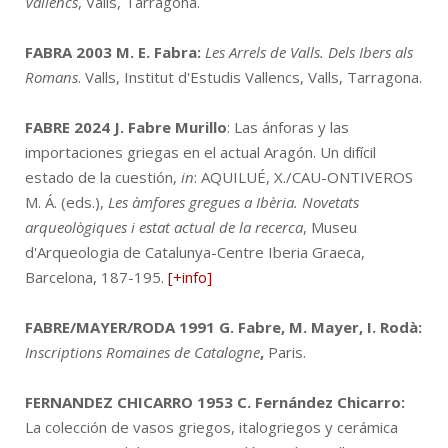
Vallencs
, Valls, Tarragona.
FABRA 2003
M. E. Fabra:
Les Arrels de Valls. Dels Ibers als
Romans
. Valls, Institut d'Estudis Vallencs, Valls, Tarragona.
FABRE 2024
J. Fabre Murillo
: Las ánforas y las
importaciones griegas en el actual Aragón. Un difícil
estado de la cuestión,
in
: AQUILUÉ, X./CAU-ONTIVEROS
M. Á. (eds.),
Les àmfores gregues a Ibèria. Novetats
arqueològiques i estat actual de la recerca
, Museu
d'Arqueologia de Catalunya-Centre Iberia Graeca,
Barcelona, 187-195.
[+info]
FABRE/MAYER/RODA 1991
G. Fabre, M. Mayer, I. Rodà:
Inscriptions Romaines de Catalogne
,
Paris.
FERNANDEZ CHICARRO 1953
C. Fernández Chicarro:
La colección de vasos griegos, italogriegos y cerámica