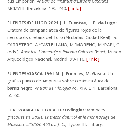
aus Emporion,
Anuari de l'Institut d'Estudis Catalans
MCMVIII, Barcelona, 195-240.
[+info]
FUENTES/DE LUGO 2021
J. L. Fuentes, L. B. de Lugo:
Cratera de campana ática de figuras rojas de la
necrópolis oretana del Toro (Alcubillas, Ciudad Real),
in
:
CARRETERO, A./CASTELLANO, M./MORENO, M./PAPI, C.
(eds.),
Abantos. Homenaje a Paloma Cabrera Bonet
, Museo
Arqueológico Nacional, Madrid, 99-110.
[+info]
FUENTES/GASCA 1991
M. J. Fuentes, M. Gasca:
Un
grafito púnico de Ampurias sobre cerámica ática de
barniz negro,
Anuari de Filologia
vol. XIV, E-1, Barcelona,
55-60.
FURTWANGLER 1978
A. Furtwängler:
Monnaies
grecques en Gaule. Le trésor d'Auriol et le monnayage de
Massalia. 525/520-460 av. J.-C.,
Typos III, Friburg.