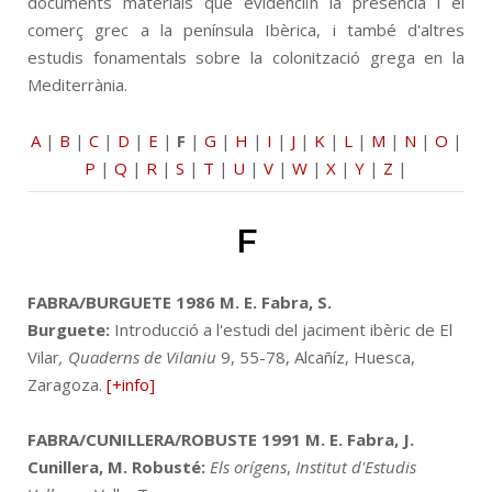
documents materials que evidenciïn la presència i el
comerç grec a la península Ibèrica, i també d'altres
estudis fonamentals sobre la colonització grega en la
Mediterrània.
A
|
B
|
C
|
D
|
E
|
F
|
G
|
H
|
I
|
J
|
K
|
L
|
M
|
N
|
O
|
P
|
Q
|
R
|
S
|
T
|
U
|
V
|
W
|
X
|
Y
|
Z
|
F
FABRA/BURGUETE 1986
M. E. Fabra, S.
Burguete:
Introducció a l'estudi del jaciment ibèric de El
Vilar
,
Quaderns de Vilaniu
9, 55-78, Alcañíz, Huesca,
Zaragoza.
[+info]
FABRA/CUNILLERA/ROBUSTE 1991
M. E. Fabra, J.
Cunillera, M. Robusté:
Els orígens
,
Institut d'Estudis