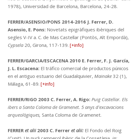
1978), Universidad de Barcelona, Barcelona, 24-28.
FERRER/ASENSIO/PONS 2014-2016
J. Ferrer, D.
Asensio, E. Pons:
Novetats epigràfiques ibèriques del
segles V-IV a. C. de Mas Castellar (Pontòs, Alt Empordà),
Cypsela
20, Girona, 117-139.
[+info]
FERRER/GARCIA/ESCACENA 2010
E. Ferrer, F. J. García,
J. L. Escacena:
El tráfico comercial de productos púnicos
en el antiguo estuario del Guadalquivier,
Mainake
32 (1),
Málaga, 61-89.
[+info]
FERRER/RIGO 2003
C. Ferrer, A. Rigo:
Puig Castellar. Els
ibers a Santa Coloma de Gramenet. 5 anys d'excavacions
arqueològiques,
Santa Coloma de Gramenet.
FERRER
et alii
2003
C. Ferrer
et alii:
El Fondo del Roig
(Cunit). Un nucli camperol ibèric de la Cossetània,
in
: