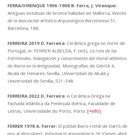
FERRA/VIRENQUE 1906-1908
B. Ferra, J. Virenque:
Antiguas estatuas de bronce halladas en Mallorca,
Revista
de la Asociación Artístico-Arqueológica Barcelonesa
51,
Barcelona, 188.
FERREIRA 2019
D. Ferreira:
Cerâmica grega no norte de
Portugal,
in
: FERRER ALBELDA, F. (ed.),
La ruta de las
Estrímnides. Navegación y conocimiento del litoral atlántico
de Iberia en la Antigüedad,
Monografías de GAHIA 4,
Alcalá de Henares-Sevilla, Universidad de Alcalá y
Universidad de Sevilla, 521-548.
FERREIRA 2022
D. Ferreira:
A Cerâmica Grega na
Fachada Atlântica da Península Ibérica, Faculdade de
Letras, Universidade do Porto, Porto.
[+info]
FERRER 1978
A. Ferrer:
El poblat íbero-romà de Darró de
nou al descobert,
Informació arqueològica
26 (Gener-abril