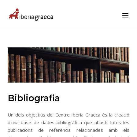
Skip
to
Home
Menu
content
Bibliografia
Un dels objectius del Centre Iberia Graeca és la creació
d'una base de dades bibliogràfica que abasti totes les
publicacions de referència relacionades amb els