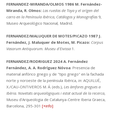
FERNANDEZ-MIRANDA/OLMOS 1986
M. Fernández-
Miranda, R. Olmos:
Las ruedas de Toya y el orígen del
carro en la Península Ibérica
,
Catálogos y Monografías
9
,
Museo Arqueológico Nacional
,
Madrid.
FERNANDEZ/MALUQUER DE MOTES/PICAZO 1987
J.
Fernández, J. Maluquer de Motes, M. Picazo:
Corpus
Vasorum Antiquorum. Museu d'Eivissa
1.
FERNANDEZ/RODRIGUEZ 2024
A. Fernández
Fernández, A. A. Rodríguez Nóvoa
: Presencia de
material anfórico griego y de "tipo griego" en la fachada
norte y noroeste de la península Ibérica,
in
: AQUILUÉ,
X./CAU-ONTIVEROS M. Á. (eds.),
Les àmfores gregues a
Ibèria. Novetats arqueològiques i estat actual de la recerca
,
Museu d'Arqueologia de Catalunya-Centre Iberia Graeca,
Barcelona, 295-301
[+info]