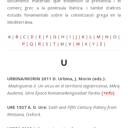
documents materials que evidenciïn la presència i el
comerç grec a la península Ibèrica, i també d'altres
estudis fonamentals sobre la colonització grega en la
Mediterrània.
A
|
B
|
C
|
D
|
E
|
F
|
G
|
H
|
I
|
J
|
K
|
L
|
M
|
N
|
O
|
P
|
Q
|
R
|
S
|
T
|
U
|
V
|
W
|
X
|
Y
|
Z
|
U
URBINA/MORIN 2011
D. Urbina, J. Morin (eds.):
Madrigueras II. Un vicus en el territorio segobricense, MArq
Audema, Série Época Romana/Antigüedad Tardia
.
[+info]
URE 1927
A. D. Ure:
Sixth and Fifth Century Pottery from
Rhitsona,
Oxford.